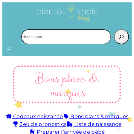
Aller
au
contenu
R
e
c
h
e
r
Bons plans &
c
marques
h
e
r
Cadeaux naissance
Bons plans & marques
Jeu de pronostics
Liste de naissance
Préparer l’arrivée de bébé