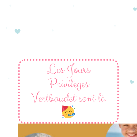
Les Jours
Privilèges
Vertbaudet sont là