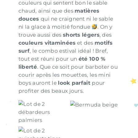
couleurs qui sentent bon le sable
chaud, ainsi que des
matières
douces
qui ne craignent ni le sable
ni la glace à moitié fondue
. On y
trouve aussi des
shorts légers
, des
couleurs vitaminées
et des
motifs
surf
, le combo estival idéal ! Bref,
tout est réuni pour un
été 100 %
liberté
. Que ce soit pour barboter ou
courir après les mouettes, les mini
boys auront le
look parfait
pour
profiter des beaux jours.
Lot de 2
Bermuda beige
débardeurs
palmiers
Lot de 2