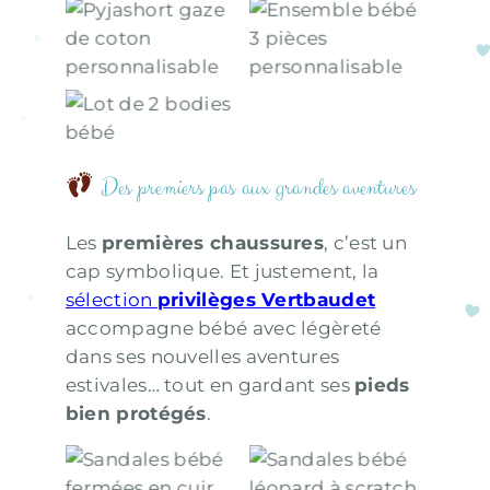
Pyjashort gaze
Ensemble bébé
de coton
3 pièces
personnalisable
personnalisable
Lot de 2 bodies
bébé
Des premiers pas aux grandes aventures
Les
premières chaussures
, c’est un
cap symbolique. Et justement, la
sélection
privilèges Vertbaudet
accompagne bébé avec légèreté
dans ses nouvelles aventures
estivales… tout en gardant ses
pieds
bien protégés
.
Sandales bébé
Sandales bébé
léopard à
fermées en cuir