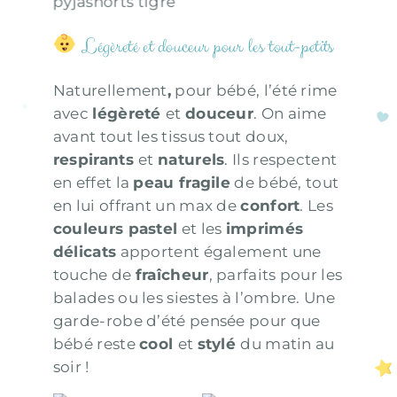
pyjashorts tigre
Légèreté et douceur pour les tout-petits
Naturellement
,
pour bébé, l’été rime
avec
légèreté
et
douceur
. On aime
avant tout les tissus tout doux,
respirants
et
naturels
. Ils respectent
en effet la
peau fragile
de bébé, tout
en lui offrant un max de
confort
. Les
couleurs pastel
et les
imprimés
délicats
apportent également une
touche de
fraîcheur
, parfaits pour les
balades ou les siestes à l’ombre. Une
garde-robe d’été pensée pour que
bébé reste
cool
et
stylé
du matin au
soir !