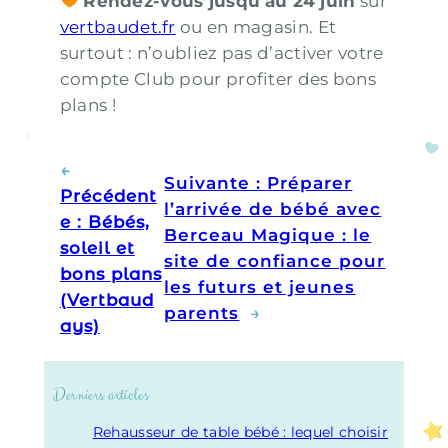
Rendez-vous jusqu’au 24 juin
sur
vertbaudet.fr
ou en magasin. Et
surtout : n’oubliez pas d’activer votre
compte Club pour profiter des bons
plans !
←
Suivante :
Préparer
Précédent
l’arrivée de bébé avec
e :
Bébés,
Berceau Magique : le
soleil et
site de confiance pour
bons plans
les futurs et jeunes
(Vertbaud
parents
→
ays)
Derniers articles
Rehausseur de table bébé : lequel choisir