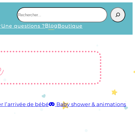
R
e
Blog
r
Une questions ?
Boutique
c
h
e
r
e
c
h
e
r
r l’arrivée de bébé
Baby shower & animations