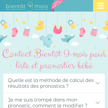
100%
GRATUIT
bientôt
mois
Contact Bientôt 9 mois pour
liste et pronostics bébé
Quelle est la méthode de calcul des
résultats des pronostics ?
Je me suis trompé dans mon
pronostic, comment le modifier ?