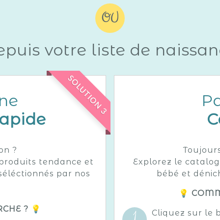
OU
puis votre liste de naissa
SOLUTION 3
une
Pa
rapide
C
ion ?
Toujour
 produits tendance et
Explorez le catalo
éléctionnés par nos
bébé et dénic
💡 COMM
CHE ? 💡
Cliquez sur le