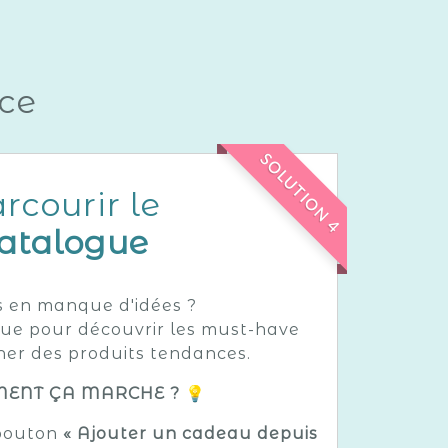
nce
SOLUTION 4
rcourir le
atalogue
s en manque d'idées ?
gue pour découvrir les must-have
her des produits tendances.
ENT ÇA MARCHE ? 💡
 bouton
« Ajouter un cadeau depuis