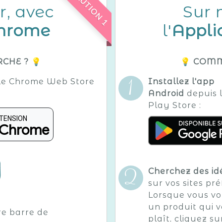
SOLUTION 1
r, avec
Sur 
Chrome
l'
Appli
CHE ? 💡
💡 COMM
le Chrome Web Store
Installez l'app
Android
depuis 
Play Store :
XTENSION
 Chrome
Cherchez des id
sur vos sites pré
Lorsque vous v
un produit qui 
e barre de
plaît, cliquez su