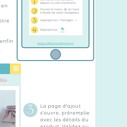
 en
u
otre
 enfin
.
La page d'ajout
s'ouvre, préremplie
avec les détails du
produit. Validez ou