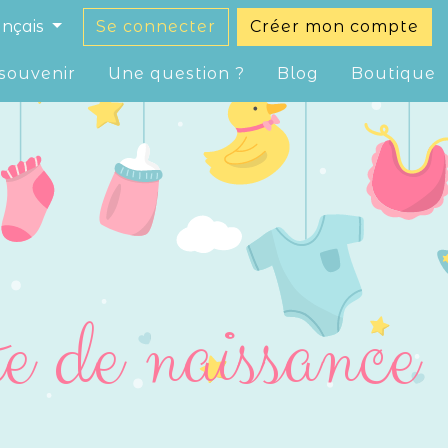
ançais
Se connecter
Créer mon compte
souvenir
Une question ?
Blog
Boutique
te de naissance