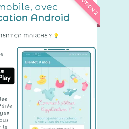
SOLUTION 2
mobile, avec
cation Android
ENT ÇA MARCHE ? 💡
le
ées
férés.
oyez
vous
r le