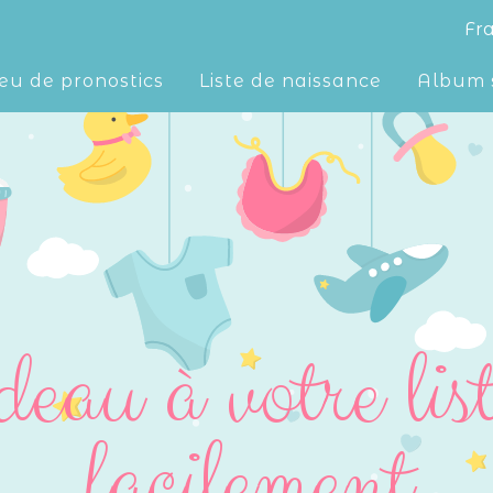
Fr
eu de pronostics
Liste de naissance
Album 
eau à votre lis
facilement