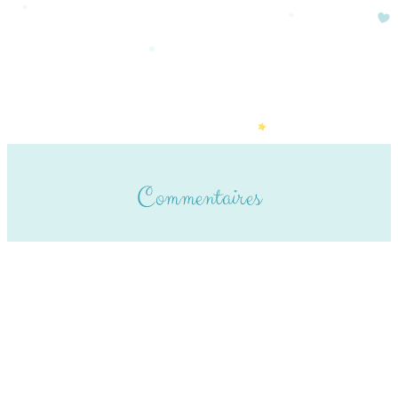
Commentaires
Laisser un commentaire
Votre adresse e-mail ne sera pas publiée.
Les champs obligatoires sont indiqués
avec
*