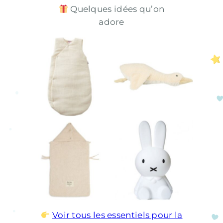
Quelques idées qu’on
adore
Gigoteuse
Peluche bruit
double gaze
blanc Oie Liva
Tog 3.3
Nid d’ange
boucle Natural –
Veilleuse Miffy
Jollein
Voir tous les essentiels pour la