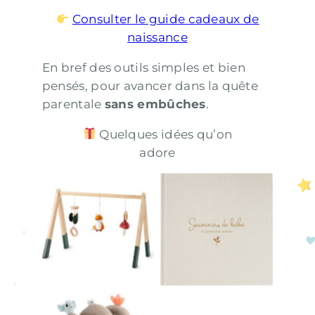
Consulter le guide cadeaux de
naissance
En bref des outils simples et bien
pensés, pour avancer dans la quête
parentale
sans embûches
.
Quelques idées qu’on
adore
Livre Souvenirs
Arche d’éveil en
de bébé
bois Forêt
Première année