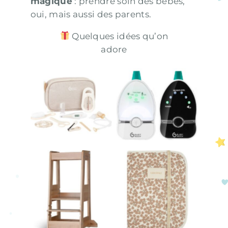
magique
: prendre soin des bébés,
oui, mais aussi des parents.
Quelques idées qu’on
adore
Trousse de soin
Babyphone
babymoov
audio Easy Care
sable
Tour
Protège-carnet
d’apprentissage
de santé Poema
Felix Natural
nid d’abeille