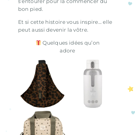
s’entourer pour la commencer du
bon pied.
Et si cette histoire vous inspire… elle
peut aussi devenir la vôtre.
Quelques idées qu’on
adore
Porte bébé
Chauffe-
enfant Brown
biberon Izybaby
Leopard
Nomad
Sac isotherme
biberons coeurs