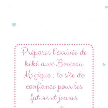
Préparer l’arrivée de
bébé avec Berceau
Magique : le site de
confiance pour les
futurs et jeunes