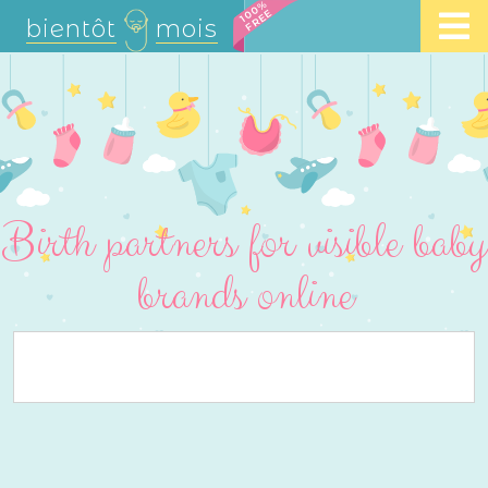
100%
FREE
bientôt
mois
Birth partners for visible baby
brands online