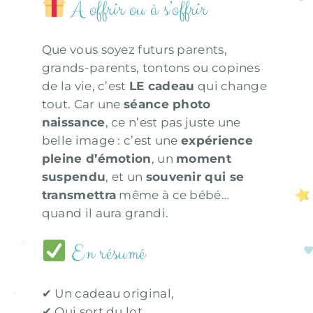
À offrir ou à s’offrir
Que vous soyez futurs parents,
grands-parents, tontons ou copines
de la vie, c’est
LE cadeau
qui change
tout. Car une
séance photo
naissance
, ce n’est pas juste une
belle image : c’est une
expérience
pleine d’émotion
, un
moment
suspendu
, et un
souvenir qui se
transmettra
même à ce bébé…
quand il aura grandi.
En résumé
✔ Un cadeau original,
✔ Qui sort du lot,