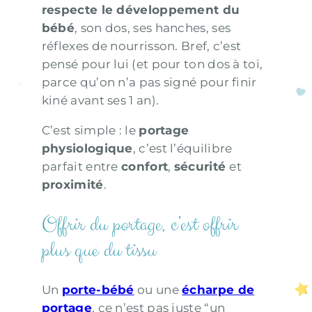
respecte le développement du
bébé
, son dos, ses hanches, ses
réflexes de nourrisson. Bref, c’est
pensé pour lui (et pour ton dos à toi,
parce qu’on n’a pas signé pour finir
kiné avant ses 1 an).
C’est simple : le
portage
physiologique
, c’est l’équilibre
parfait entre
confort
,
sécurité
et
proximité
.
Offrir du portage, c’est offrir
plus que du tissu
Un
porte-bébé
ou une
écharpe de
portage
, ce n’est pas juste “un