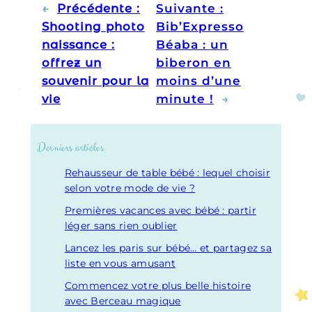
←
Précédente :
Suivante :
Shooting photo
Bib’Expresso
naissance :
Béaba : un
offrez un
biberon en
souvenir pour la
moins d’une
vie
minute !
→
Derniers articles
Rehausseur de table bébé : lequel choisir
selon votre mode de vie ?
Premières vacances avec bébé : partir
léger sans rien oublier
Lancez les paris sur bébé… et partagez sa
liste en vous amusant
Commencez votre plus belle histoire
avec Berceau magique