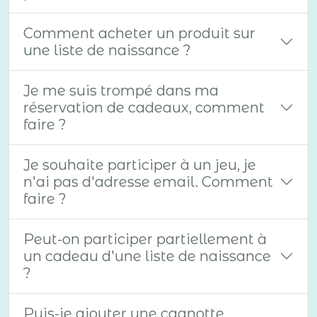
Comment acheter un produit sur
une liste de naissance ?
Je me suis trompé dans ma
réservation de cadeaux, comment
faire ?
Je souhaite participer à un jeu, je
n'ai pas d'adresse email. Comment
faire ?
Peut-on participer partiellement à
un cadeau d'une liste de naissance
?
Puis-je ajouter une cagnotte