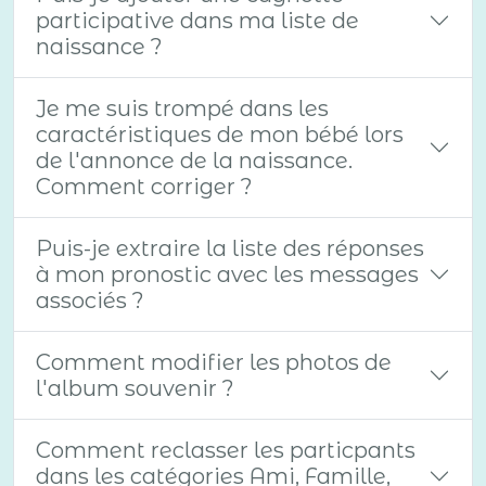
participative dans ma liste de
naissance ?
Je me suis trompé dans les
caractéristiques de mon bébé lors
de l'annonce de la naissance.
Comment corriger ?
Puis-je extraire la liste des réponses
à mon pronostic avec les messages
associés ?
Comment modifier les photos de
l'album souvenir ?
Comment reclasser les particpants
dans les catégories Ami, Famille,