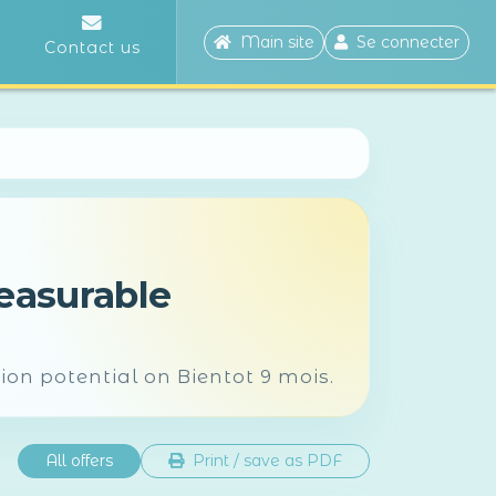
Main site
Se connecter
Contact us
measurable
on potential on Bientot 9 mois.
All offers
Print / save as PDF