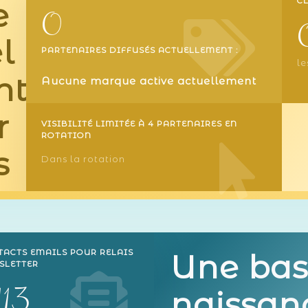
CL
e
0
l
PARTENAIRES DIFFUSÉS ACTUELLEMENT :
le
nt
Aucune marque active actuellement
r
VISIBILITÉ LIMITÉE À 4 PARTENAIRES EN
ROTATION
s
Dans la rotation
TACTS EMAILS POUR RELAIS
Une ba
SLETTER
113
naissan