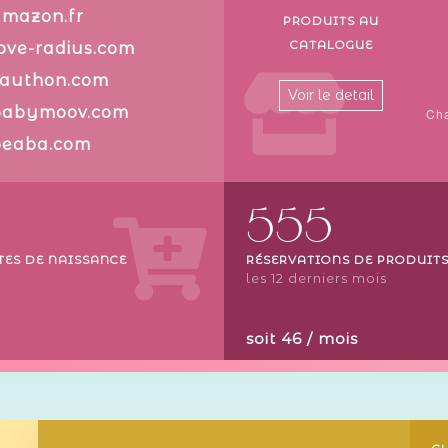
amazon.fr
PRODUITS AU
CATALOGUE
ove-radius.com
sauthon.com
Voir le detail
babymoov.com
beaba.com
555
TES DE NAISSANCE
RÉSERVATIONS DE PRODUITS
les 12 derniers mois
soit 46 / mois