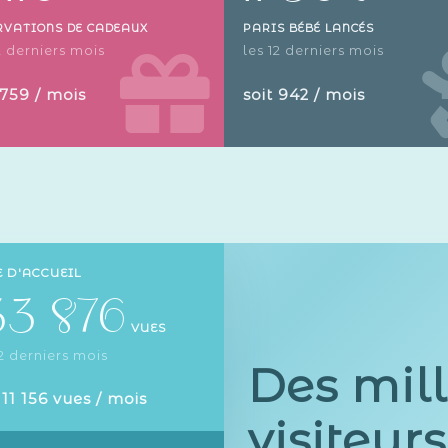
RVATIONS DE CADEAUX
PARIS BÉBÉ LANCÉS
2 derniers mois
les 12 derniers mois
 759 / mois
soit 942 / mois
 D'ACCUEIL
33 876
VUES
12 derniers mois
Des mill
 11 156 vues / mois
visiteur