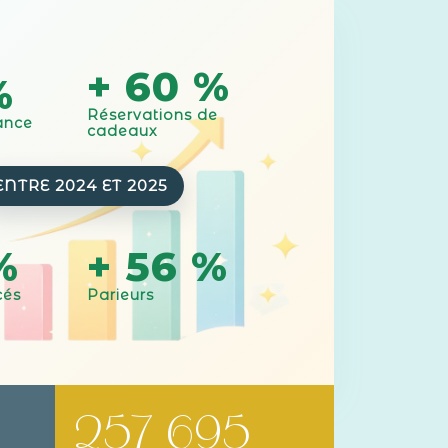
+ 60 %
%
Réservations de
ance
cadeaux
ENTRE 2024 ET 2025
%
+ 56 %
cés
Parieurs
257 695