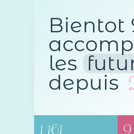
Bientot
accomp
les
futu
depuis
1 161
9