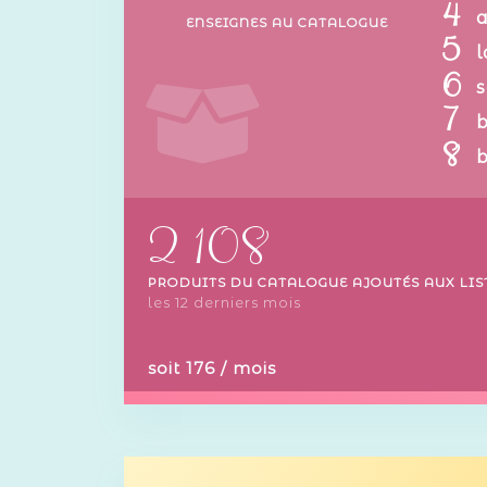
4
ENSEIGNES AU CATALOGUE
5
l
6
7
8
2 108
PRODUITS DU CATALOGUE AJOUTÉS AUX LIS
les 12 derniers mois
soit 176 / mois