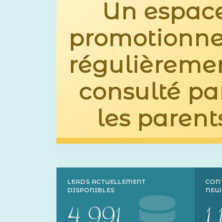
Un espac
promotionne
régulièreme
consulté pa
les parent
LEADS ACTUELLEMENT
CON
DISPONIBLES
NEW
4 991
1 