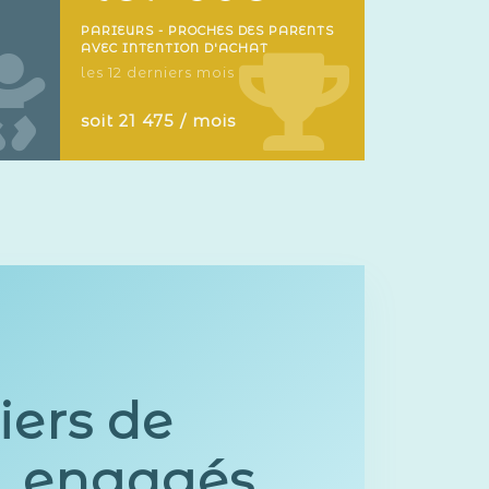
PARIEURS - PROCHES DES PARENTS
AVEC INTENTION D'ACHAT
les 12 derniers mois
soit 21 475 / mois
iers de
s, engagés,