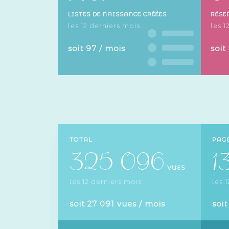
LISTES DE NAISSANCE CRÉÉES
RÉSE
les 12 derniers mois
les 1
soit 97 / mois
soit
TOTAL
PAGE
325 096
1
VUES
les 12 derniers mois
les 
soit 27 091 vues / mois
soit