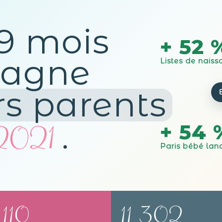
 9 mois
+ 52 
agne
Listes de naiss
rs parents
2021
.
+ 54 
Paris bébé lan
 110
11 302