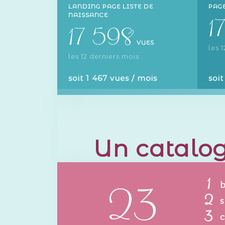
LANDING PAGE LISTE DE
PAG
1
NAISSANCE
17 598
VUES
les 
les 12 derniers mois
soit 1 467 vues / mois
soit
Un catalog
1
23
2
s
3
c