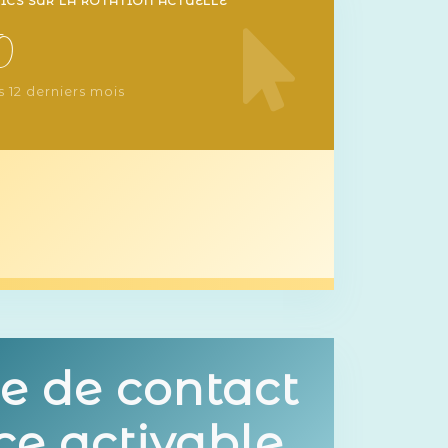
ICS SUR LA ROTATION ACTUELLE
0
s 12 derniers mois
se de
contact
ce
activable