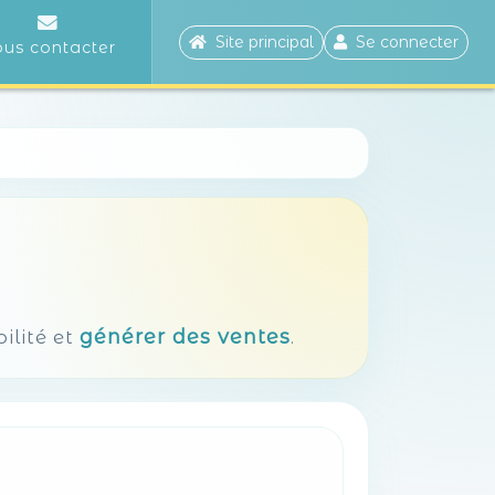
Site principal
Se connecter
us contacter
générer des ventes
ilité et
.